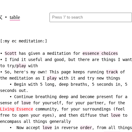
ζ •
table