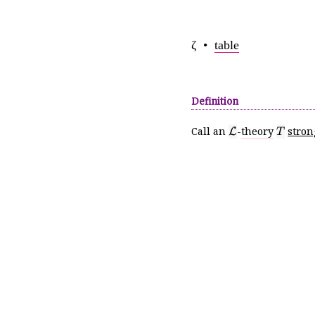
ζ •
table