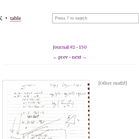
ζ •
table